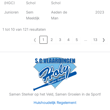
(HGC)
Schol
Schol
Junioren
Sem
Aeden de
2023
Meeldijk
Man
1 tot 10 van 121 resultaten
…
❮
1
2
3
4
5
13
❯
Samen Sterker op het Veld, Samen Groeien in de Sport!
Huishoudelijk Regelement