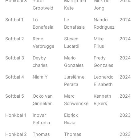
Honkbal 3
Yordi
Martijn ten
Nick de
2024
Grootveld
Kate
Jong
Softbal 1
Lo
Le
Nando
2024
Bonafasia
Bonafasia
Rodriguez
Softbal 2
Rene
Steven
Mike
2024
Verbrugge
Lucardi
Filius
Softbal 3
Deyby
Mario
Fredy
2024
charles
Gonzales
Gonzales
Softbal 4
Niam Y
Jursiënne
Leonardo
2024
Peralta
Elisabeth
Softbal 5
Ocko van
Marc
Kenneth
2024
Ginneken
Schwencke
Bijkerk
Honkbal 1
Inovar
Eldrick
2023
Petronia
Ricao
Honkbal 2
Thomas
Thomas
2023