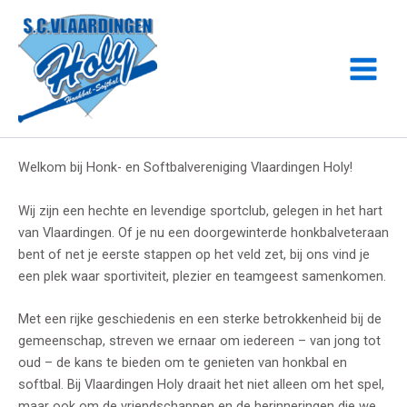
Ga
naar
de
inhoud
Welkom bij Honk- en Softbalvereniging Vlaardingen Holy!
Wij zijn een hechte en levendige sportclub, gelegen in het hart
van Vlaardingen. Of je nu een doorgewinterde honkbalveteraan
bent of net je eerste stappen op het veld zet, bij ons vind je
een plek waar sportiviteit, plezier en teamgeest samenkomen.
Met een rijke geschiedenis en een sterke betrokkenheid bij de
gemeenschap, streven we ernaar om iedereen – van jong tot
oud – de kans te bieden om te genieten van honkbal en
softbal. Bij Vlaardingen Holy draait het niet alleen om het spel,
maar ook om de vriendschappen en de herinneringen die we