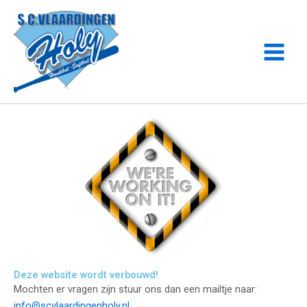
Ga
naar
de
inhoud
Deze website wordt verbouwd!
Mochten er vragen zijn stuur ons dan een mailtje naar:
info@scvlaardingenholy.nl